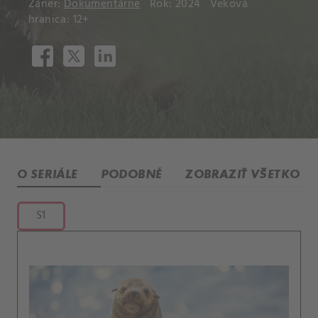
Žáner:
Dokumentárne
Rok: 2024
Veková
hranica: 12+
O SERIÁLE
PODOBNÉ
ZOBRAZIŤ VŠETKO
S1