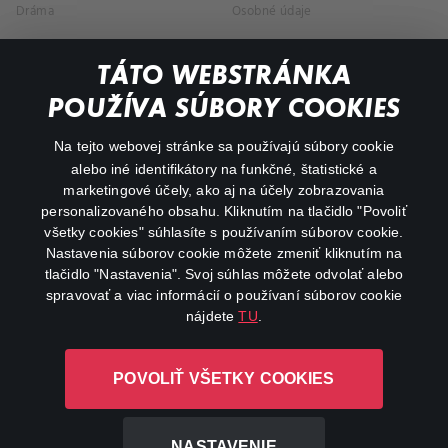
Dráma
Osobné údaje
Dokumentárne
TÁTO WEBSTRÁNKA
Animácie
POUŽÍVA SÚBORY COOKIES
FAQ
Na tejto webovej stránke sa používajú súbory cookie
alebo iné identifikátory na funkčné, štatistické a
Môj účet
marketingové účely, ako aj na účely zobrazovania
O aplikácii Canal+
personalizovaného obsahu. Kliknutím na tlačidlo "Povoliť
všetky cookies" súhlasíte s používaním súborov cookie.
Nastavenia súborov cookie môžete zmeniť kliknutím na
tlačidlo "Nastavenia". Svoj súhlas môžete odvolať alebo
spravovať a viac informácií o používaní súborov cookie
nájdete
TU
.
Canal+ Luxembourg S. à r.l. so sídlom Rue Albert Borschette 4,
POVOLIŤ VŠETKY COOKIES
L-1246 Luxembourg R.C.S. Luxembourg: B 87.905
Všetky práva vyhradené
NASTAVENIE