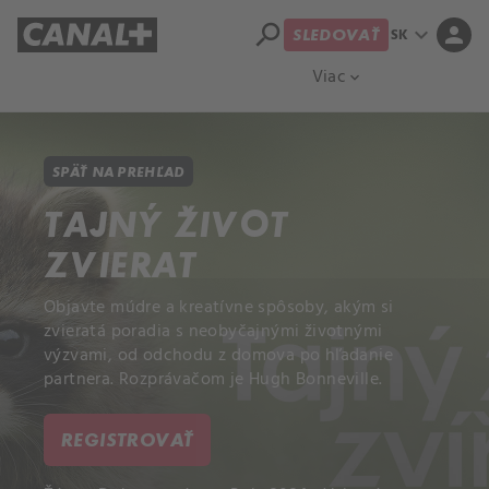
search
expand_more
person
SK
SLEDOVAŤ
Prehľad titulov
Apple TV
Moloch
Viac
expand_more
SPÄŤ NA PREHĽAD
TAJNÝ ŽIVOT
ZVIERAT
Objavte múdre a kreatívne spôsoby, akým si
zvieratá poradia s neobyčajnými životnými
výzvami, od odchodu z domova po hľadanie
partnera. Rozprávačom je Hugh Bonneville.
REGISTROVAŤ