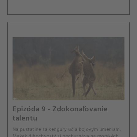
Epizóda 9 - Zdokonaľovanie
talentu
Na pustatine sa kengury učia bojovým umeniam.
Makak dlhochvostý si pochutnáva na morských