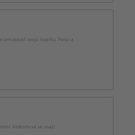
reukázať svoju lojalitu. Faraz a
rárni. Kadoshová sa snaží