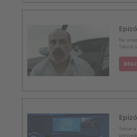
Epizó
Na unde
Tabrizi 
REG
Epizó
Tamar a 
presvedč