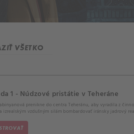
ZIŤ VŠETKO
da 1 - Núdzové pristátie v Teheráne
abinyanová prenikne do centra Teheránu, aby vyradila z činno
a izrealským vzdušným silám bombardovať iránsky jadrový rea
ISTROVAŤ