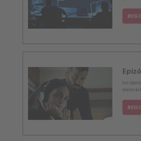
REG
Epizó
Incident
elektrár
REG