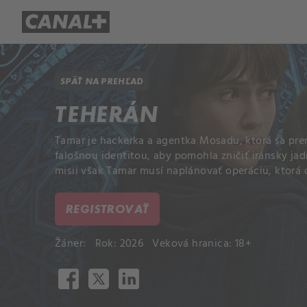
Prehľad titulov
Apple TV
Mol
SPÄŤ NA PREHĽAD
TEHERÁN
Tamar je hackerka a agentka Mosadu, ktorá sa pr
falošnou identitou, aby pomohla zničiť iránsky ja
misii však Tamar musí naplánovať operáciu, ktorá o
REGISTROVAŤ
Žáner:
Rok: 2026
Veková hranica: 18+