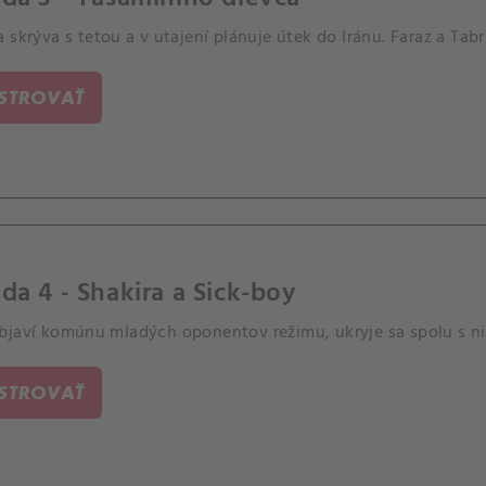
 skrýva s tetou a v utajení plánuje útek do Iránu. Faraz a Tabri
ISTROVAŤ
da 4 - Shakira a Sick-boy
bjaví komúnu mladých oponentov režimu, ukryje sa spolu s nim
ISTROVAŤ