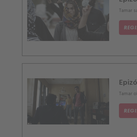
Tamar sa
REG
Epizó
Tamar o
REG