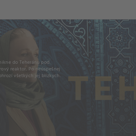
och
Dcéra národa
enikne do Teheránu pod
drový reaktor. Po neúspešnej
hrozí všetkých jej blízkych.