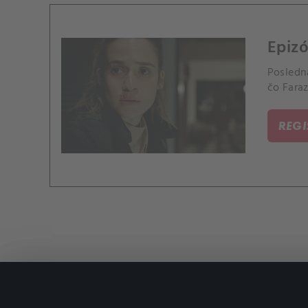
Epizó
Posledná
čo Faraz
REG