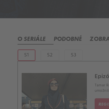
O SERIÁLE
PODOBNÉ
ZOBRA
S1
S2
S3
Epizó
Tamar R
umožnil
REG