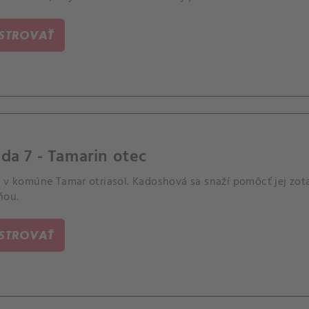
ISTROVAŤ
da 7 - Tamarin otec
 v komúne Tamar otriasol. Kadoshová sa snaží pomôcť jej zotav
ňou.
ISTROVAŤ