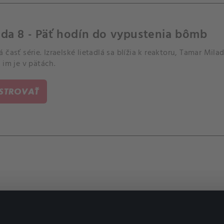
da 8 - Päť hodín do vypustenia bômb
 časť série. Izraelské lietadlá sa blížia k reaktoru, Tamar Mila
 im je v pätách.
ISTROVAŤ