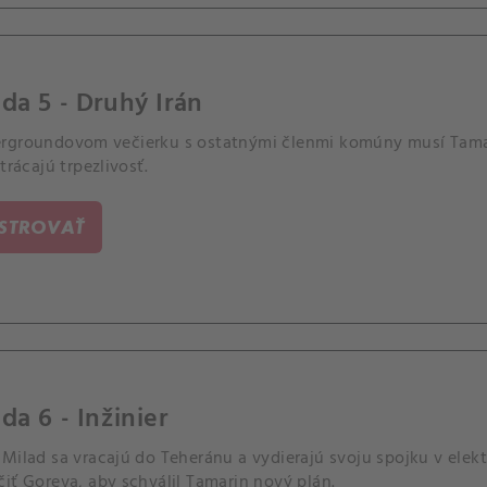
da 5 - Druhý Irán
rgroundovom večierku s ostatnými členmi komúny musí Tamar p
strácajú trpezlivosť.
ISTROVAŤ
da 6 - Inžinier
Milad sa vracajú do Teheránu a vydierajú svoju spojku v elekt
iť Goreva, aby schválil Tamarin nový plán.