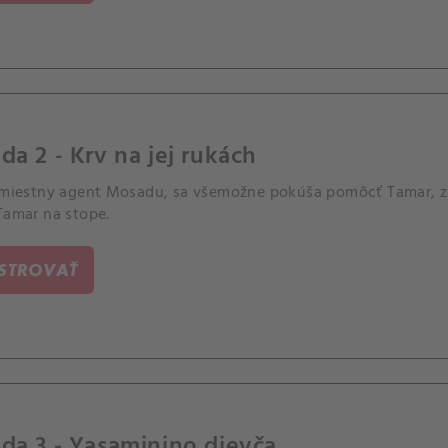
da 2 - Krv na jej rukách
, miestny agent Mosadu, sa všemožne pokúša pomôcť Tamar, za
Tamar na stope.
ISTROVAŤ
da 3 - Yasaminino dievča