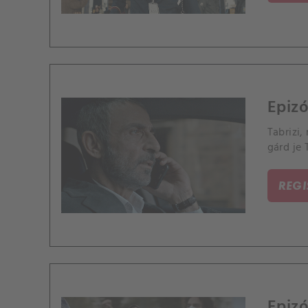
Epizó
Tabrizi
gárd je 
REG
Epizó