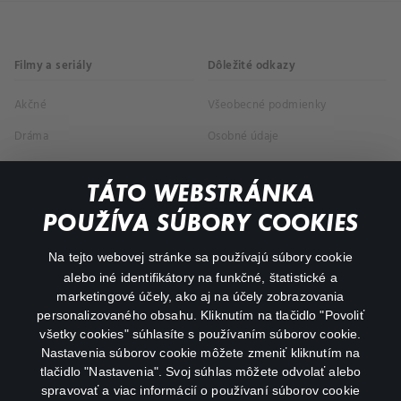
Filmy a seriály
Dôležité odkazy
Akčné
Všeobecné podmienky
Dráma
Osobné údaje
Dokumentárne
TÁTO WEBSTRÁNKA
Animácie
POUŽÍVA SÚBORY COOKIES
FAQ
Na tejto webovej stránke sa používajú súbory cookie
alebo iné identifikátory na funkčné, štatistické a
Môj účet
marketingové účely, ako aj na účely zobrazovania
O aplikácii Canal+
personalizovaného obsahu. Kliknutím na tlačidlo "Povoliť
všetky cookies" súhlasíte s používaním súborov cookie.
Nastavenia súborov cookie môžete zmeniť kliknutím na
tlačidlo "Nastavenia". Svoj súhlas môžete odvolať alebo
spravovať a viac informácií o používaní súborov cookie