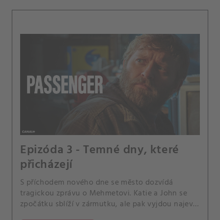
Epizóda 3 - Temné dny, které
přicházejí
S příchodem nového dne se město dozvídá
tragickou zprávu o Mehmetovi. Katie a John se
zpočátku sblíží v zármutku, ale pak vyjdou najevo
skutečnosti, které ohrožují jejich nové