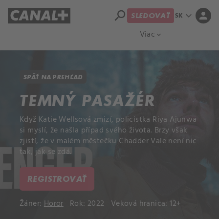
search
expand_more
person
SK
SLEDOVAŤ
Prehľad titulov
Apple TV
Moloch
Viac
expand_more
SPÄŤ NA PREHĽAD
TEMNÝ PASAŽÉR
Když Katie Wellsová zmizí, policistka Riya Ajunwa
si myslí, že našla případ svého života. Brzy však
zjistí, že v malém městečku Chadder Vale není nic
tak, jak se zdá.
REGISTROVAŤ
Žáner:
Horor
Rok: 2022
Veková hranica: 12+