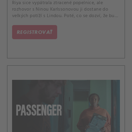
Riya sice vypátrala ztracené popelnice, ale
rozhovor s Ninou Karlssonovou ji dostane do
velkých potíží s Lindou. Poté, co se dozví, že bude
přeložena, se vydá s Jakubem do hospody.
REGISTROVAŤ