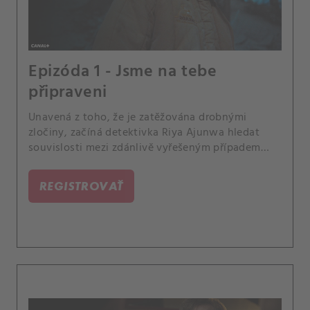
Epizóda 1 - Jsme na tebe
připraveni
Unavená z toho, že je zatěžována drobnými
zločiny, začíná detektivka Riya Ajunwa hledat
souvislosti mezi zdánlivě vyřešeným případem
pohřešované osoby, záhadně vyhubeným jelenem
a ekologickými aktivisty na místě těžby
REGISTROVAŤ
břidlicového plynu. Mezitím se v pekárně schyluje
k problémům.