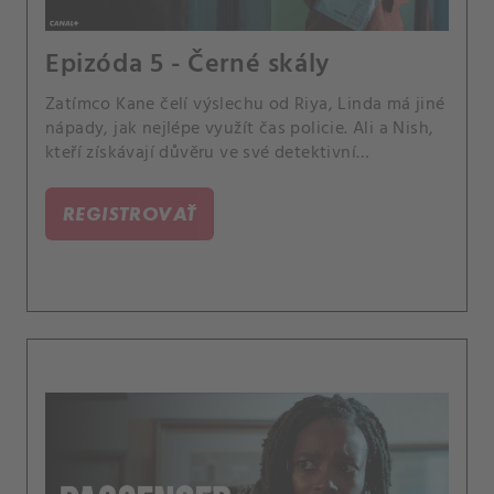
Epizóda 5 - Černé skály
Zatímco Kane čelí výslechu od Riya, Linda má jiné
nápady, jak nejlépe využít čas policie. Ali a Nish,
kteří získávají důvěru ve své detektivní
schopnosti, sledují Mehmetovy stopy a odhalují
zcela novou vrstvu záhady.
REGISTROVAŤ