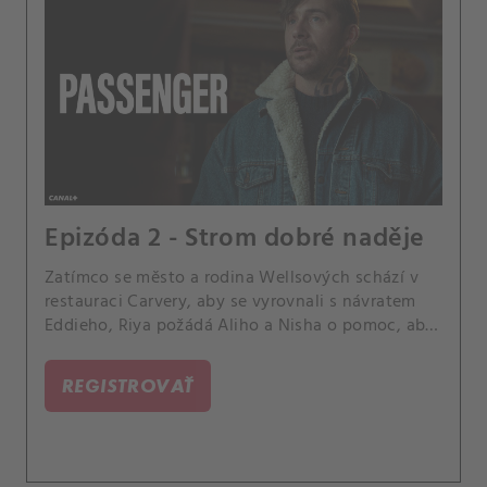
Epizóda 2 - Strom dobré naděje
Zatímco se město a rodina Wellsových schází v
restauraci Carvery, aby se vyrovnali s návratem
Eddieho, Riya požádá Aliho a Nisha o pomoc, aby
přišli na kloub tomu, co se stalo Katie v lese. Lilly
si vybíjí svůj hněv na Jimovi a varuje ho, že
REGISTROVAŤ
protesty jsou teprve začátek.