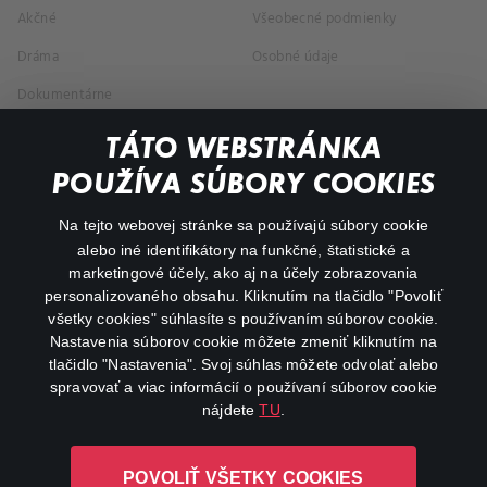
Akčné
Všeobecné podmienky
Dráma
Osobné údaje
Dokumentárne
Animácie
TÁTO WEBSTRÁNKA
POUŽÍVA SÚBORY COOKIES
FAQ
Na tejto webovej stránke sa používajú súbory cookie
Môj účet
alebo iné identifikátory na funkčné, štatistické a
marketingové účely, ako aj na účely zobrazovania
O aplikácii Canal+
personalizovaného obsahu. Kliknutím na tlačidlo "Povoliť
všetky cookies" súhlasíte s používaním súborov cookie.
Nastavenia súborov cookie môžete zmeniť kliknutím na
tlačidlo "Nastavenia". Svoj súhlas môžete odvolať alebo
spravovať a viac informácií o používaní súborov cookie
nájdete
TU
.
Canal+ Luxembourg S. à r.l. so sídlom Rue Albert Borschette 4,
POVOLIŤ VŠETKY COOKIES