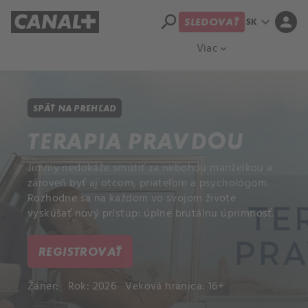
search
expand_more
person
SK
SLEDOVAŤ
Prehľad titulov
Apple TV
Moloch
Viac
expand_more
SPÄŤ NA PREHĽAD
TERAPIA PRAVDOU
Jimmy nedokáže smútiť za nebohou manželkou a
zároveň byť aj otcom, priateľom a psychológom.
Rozhodne sa na každom vo svojom živote
vyskúšať nový prístup: úplne brutálnu úprimnosť.
REGISTROVAŤ
Žáner:
Rok: 2026
Veková hranica: 16+