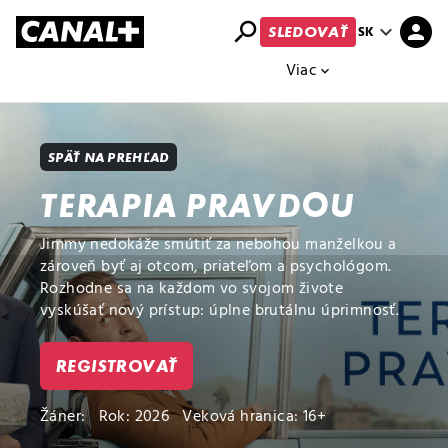
search
expand_more
person
SK
SLEDOVAŤ
Prehľad titulov
Apple TV
Moloch
Viac
expand_more
SPÄŤ NA PREHĽAD
TERAPIA PRAVDOU
Jimmy nedokáže smútiť za nebohou manželkou a
zároveň byť aj otcom, priateľom a psychológom.
Rozhodne sa na každom vo svojom živote
vyskúšať nový prístup: úplne brutálnu úprimnosť.
REGISTROVAŤ
Žáner:
Rok: 2026
Veková hranica: 16+