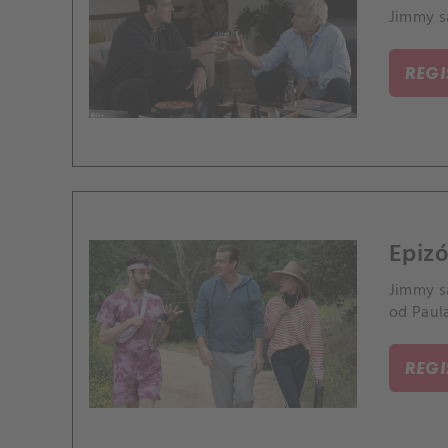
Jimmy sa
REG
Epizó
Jimmy s
od Paula
REG