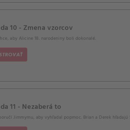
óda 10 - Zmena vzorcov
ce, aby Alicine 18. narodeniny boli dokonalé.
ISTROVAŤ
da 11 - Nezaberá to
poručí Jimmymu, aby vyhľadal popmoc. Brian a Derek hľadajú 