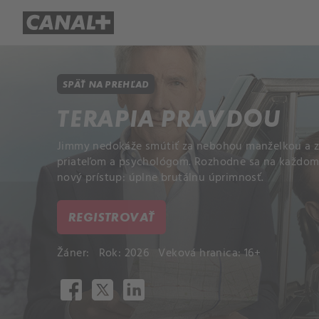
Prehľad titulov
Apple TV
Mol
SPÄŤ NA PREHĽAD
TERAPIA PRAVDOU
Jimmy nedokáže smútiť za nebohou manželkou a z
priateľom a psychológom. Rozhodne sa na každom
nový prístup: úplne brutálnu úprimnosť.
REGISTROVAŤ
Žáner:
Rok: 2026
Veková hranica: 16+