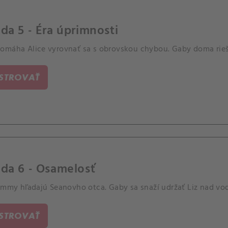
da 5 - Éra úprimnosti
omáha Alice vyrovnať sa s obrovskou chybou. Gaby doma rieši
ISTROVAŤ
da 6 - Osamelosť
Jimmy hľadajú Seanovho otca. Gaby sa snaží udržať Liz nad vo
ISTROVAŤ