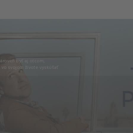
och
Dcéra národa
ároveň byť aj otcom,
 vo svojom živote vyskúšať