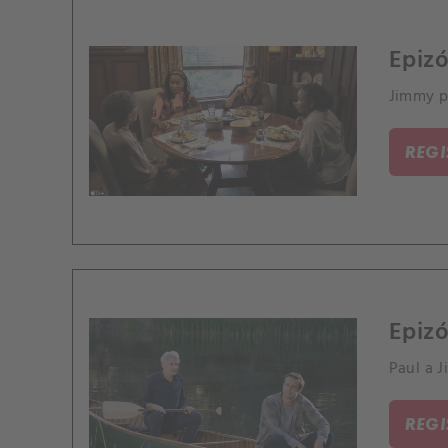
Epizó
Jimmy p
REG
Epizó
Paul a 
REG