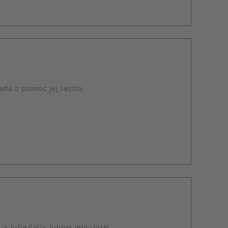
da o pomoc jej sestra.
Julie čelia Julinej minulosti.