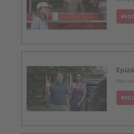
REG
Epizó
Paul vy
REG