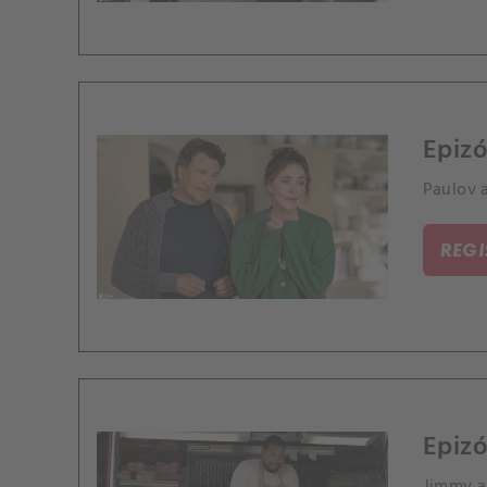
Epizó
Paulov 
REG
Epizó
Jimmy a 