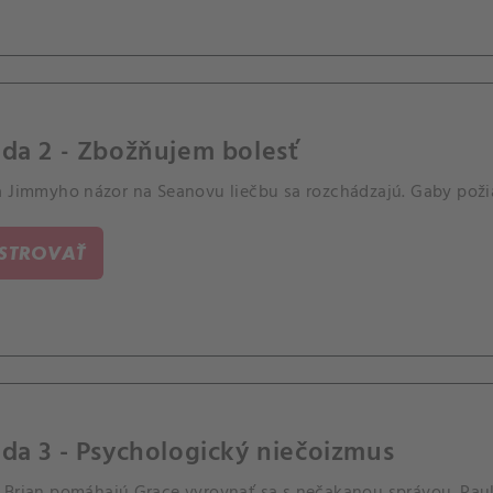
da 2 - Zbožňujem bolesť
a Jimmyho názor na Seanovu liečbu sa rozchádzajú. Gaby požia
ISTROVAŤ
da 3 - Psychologický niečoizmus
Brian pomáhajú Grace vyrovnať sa s nečakanou správou. Paul a 