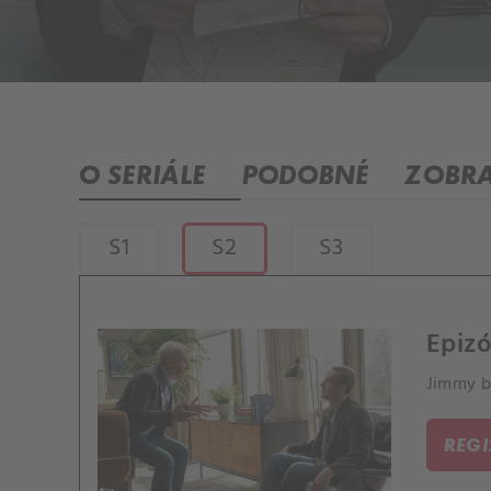
O SERIÁLE
PODOBNÉ
ZOBRA
S1
S2
S3
Epizó
Jimmy b
REG