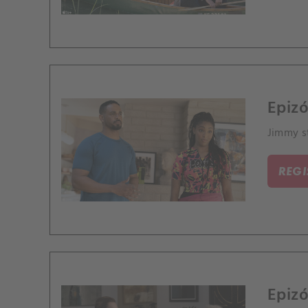
Epizó
Jimmy st
REG
Epizó