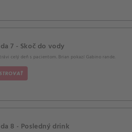
da 7 - Skoč do vody
rávi celý deň s pacientom. Brian pokazí Gabino rande.
ISTROVAŤ
da 8 - Posledný drink