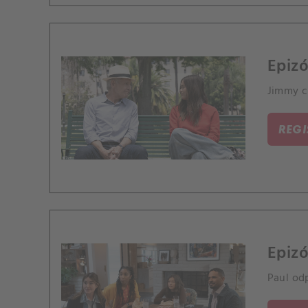
Epiz
Jimmy ch
REG
Epizó
Paul od