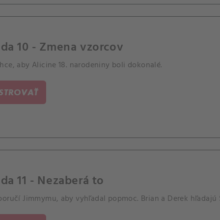
óda 10 - Zmena vzorcov
ce, aby Alicine 18. narodeniny boli dokonalé.
ISTROVAŤ
da 11 - Nezaberá to
poručí Jimmymu, aby vyhľadal popmoc. Brian a Derek hľadajú 