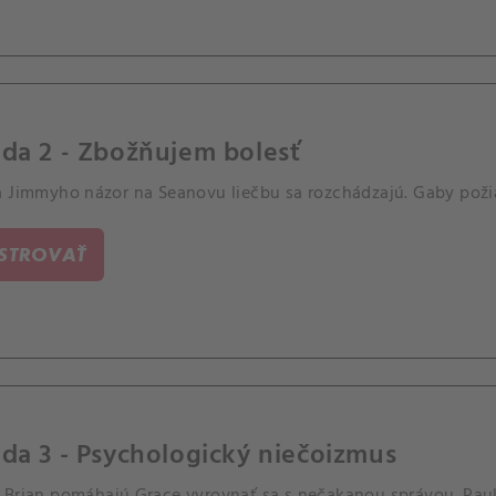
da 2 - Zbožňujem bolesť
a Jimmyho názor na Seanovu liečbu sa rozchádzajú. Gaby požia
ISTROVAŤ
da 3 - Psychologický niečoizmus
Brian pomáhajú Grace vyrovnať sa s nečakanou správou. Paul a 