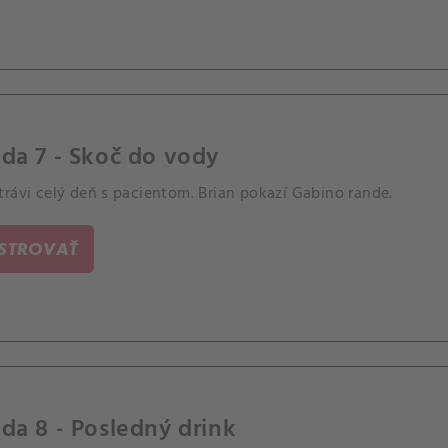
da 7 - Skoč do vody
rávi celý deň s pacientom. Brian pokazí Gabino rande.
ISTROVAŤ
da 8 - Posledný drink