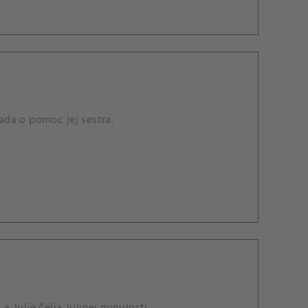
da o pomoc jej sestra.
Julie čelia Julinej minulosti.