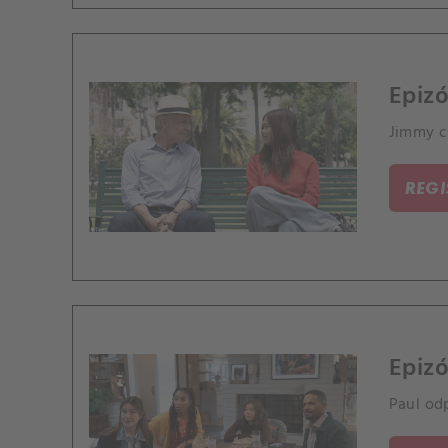
Epiz
Jimmy ch
REG
Epizó
Paul od