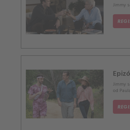
Jimmy sa
REG
Epizó
Jimmy s
od Paula
REG