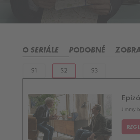
O SERIÁLE
PODOBNÉ
ZOBRA
S1
S2
S3
Epizó
Jimmy b
REG