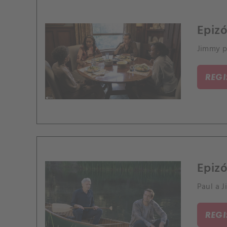
Epizó
Jimmy p
REG
Epizó
Paul a 
REG