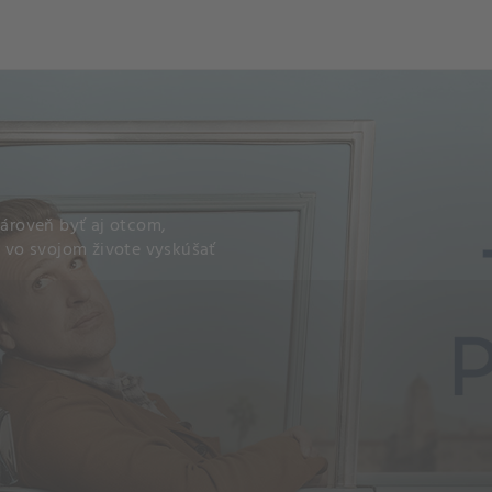
och
Dcéra národa
ároveň byť aj otcom,
 vo svojom živote vyskúšať