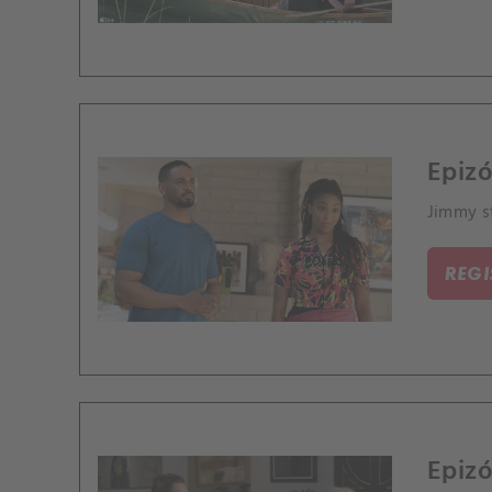
Epizó
Jimmy st
REG
Epizó