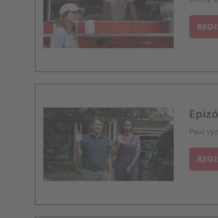
REG
Epizó
Paul vy
REG