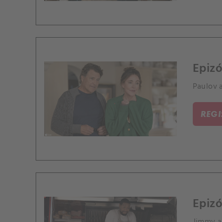
Epizó
Paulov 
REG
Epizó
Jimmy a 