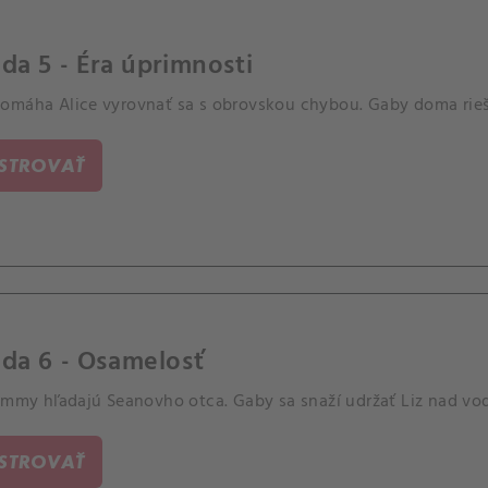
da 5 - Éra úprimnosti
omáha Alice vyrovnať sa s obrovskou chybou. Gaby doma rieši
ISTROVAŤ
da 6 - Osamelosť
Jimmy hľadajú Seanovho otca. Gaby sa snaží udržať Liz nad vo
ISTROVAŤ