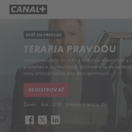
Prehľad titulov
Apple TV
Mol
SPÄŤ NA PREHĽAD
TERAPIA PRAVDOU
Jimmy nedokáže smútiť za nebohou manželkou a z
priateľom a psychológom. Rozhodne sa na každom
nový prístup: úplne brutálnu úprimnosť.
REGISTROVAŤ
Žáner:
Rok: 2026
Veková hranica: 16+