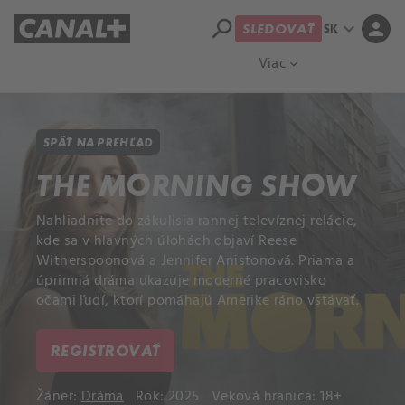
search
expand_more
person
SK
SLEDOVAŤ
Prehľad titulov
Apple TV
Moloch
Viac
expand_more
SPÄŤ NA PREHĽAD
THE MORNING SHOW
Nahliadnite do zákulisia rannej televíznej relácie,
kde sa v hlavných úlohách objaví Reese
Witherspoonová a Jennifer Anistonová. Priama a
úprimná dráma ukazuje moderné pracovisko
očami ľudí, ktorí pomáhajú Amerike ráno vstávať.
REGISTROVAŤ
Žáner:
Dráma
Rok: 2025
Veková hranica: 18+