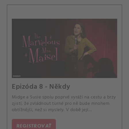
Epizóda 8 - Někdy
Midge a Susie spolu poprvé vyráží na cestu a brzy
zjistí, že zvládnout turné pro ně bude mnohem
obtížnější, než si myslely. V době její
nepřítomnosti v New Yorku vše pokračuje v
zajetých kolejích a Midge je nucena se zamyslet
REGISTROVAŤ