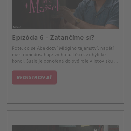
Epizóda 6 - Zatančíme si?
Poté, co se Abe dozví Midgino tajemství, napětí
mezi nimi dosahuje vrcholu. Léto se chýlí ke
konci, Susie je ponořená do své role v letovisku a
Joel si stěžuje na život starého mládence.
REGISTROVAŤ