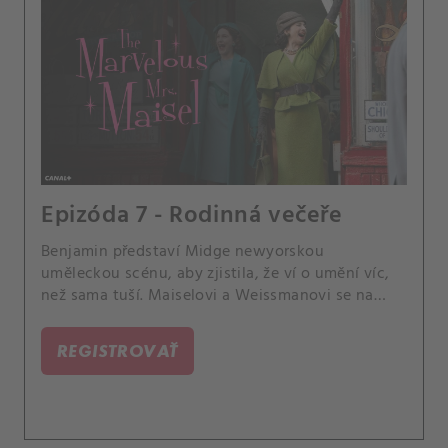
Epizóda 7 - Rodinná večeře
Benjamin představí Midge newyorskou
uměleckou scénu, aby zjistila, že ví o umění víc,
než sama tuší. Maiselovi a Weissmanovi se na
Jom kipur sejdou u večeře plné napětí v den
výročí Joelova a Midgina rozchodu.
REGISTROVAŤ