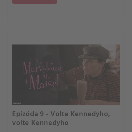
nad tím, zda má cenu, aby pro svůj nový život
obětovala to, co má doma.
Epizóda 9 - Volte Kennedyho,
volte Kennedyho