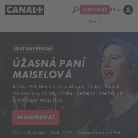
search
expand_more
person
SK
SLEDOVAŤ
Prehľad titulov
Apple TV
Moloch
Viac
expand_more
SPÄŤ NA PREHĽAD
ÚŽASNÁ PANÍ
MAISELOVÁ
Je rok 1958. Manhattan a Miriam "Midge" Maisel
má všechno, co kdy chtěla - perfektní manžel, děti
a byt Upper West Side.
REGISTROVAŤ
Žáner:
Komédie
Rok: 2023
Veková hranica: 16+