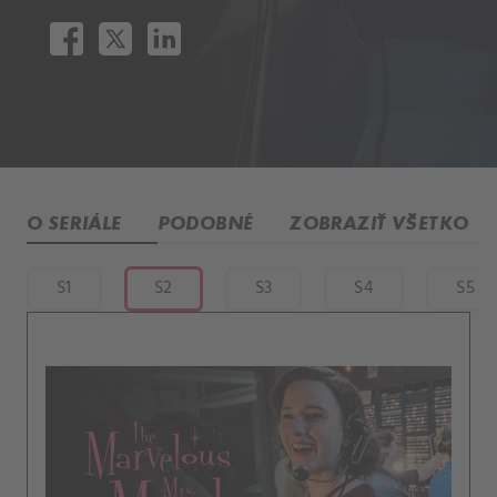
O SERIÁLE
PODOBNÉ
ZOBRAZIŤ VŠETKO
S1
S2
S3
S4
S5