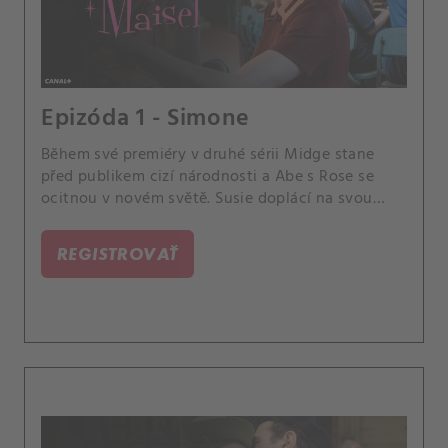
Epizóda 1 - Simone
Během své premiéry v druhé sérii Midge stane
před publikem cizí národnosti a Abe s Rose se
ocitnou v novém světě. Susie doplácí na svou
špatnou pověst v branži a Joel se vzpamatovává
poté, co opustil svou práci.
REGISTROVAŤ