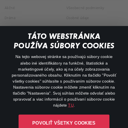
Akčné
Všeobecné podmienky
Dráma
Osobné údaje
Dokumentárne
TÁTO WEBSTRÁNKA
Animácie
POUŽÍVA SÚBORY COOKIES
FAQ
Na tejto webovej stránke sa používajú súbory cookie
alebo iné identifikátory na funkčné, štatistické a
Môj účet
marketingové účely, ako aj na účely zobrazovania
O aplikácii Canal+
personalizovaného obsahu. Kliknutím na tlačidlo "Povoliť
všetky cookies" súhlasíte s používaním súborov cookie.
Nastavenia súborov cookie môžete zmeniť kliknutím na
tlačidlo "Nastavenia". Svoj súhlas môžete odvolať alebo
spravovať a viac informácií o používaní súborov cookie
nájdete
TU
.
Canal+ Luxembourg S. à r.l. so sídlom Rue Albert Borschette 4,
POVOLIŤ VŠETKY COOKIES