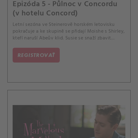
Epizóda 5 - Půlnoc v Concordu
(v hotelu Concord)
Letní sezóna ve Steinerově horském letovisku
pokračuje a ke skupině se přidají Moishe s Shirley,
kteří naruší Abeův klid. Susie se snaží zbavit
nového přítele a neupotat na sebe v letovisku
pozornost.
REGISTROVAŤ