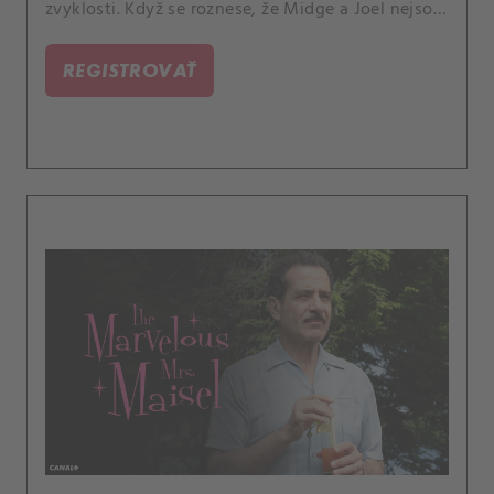
zvyklosti. Když se roznese, že Midge a Joel nejsou
spolu, Rose se pokusí zasáhnout do dceřina
milostného života.
REGISTROVAŤ