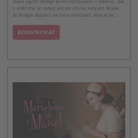
Susie zajistí Midge první vystoupení v televizi, ale
z vítězství se radují jen do chvíle, kdy jim dojde,
že Midge doplácí na svou minulost. Abe je se
svou prací snů v Bell Labs stále méně spokojený,
zatímco Joel se utápí v přesčasech v Maisel &
REGISTROVAŤ
Roth.