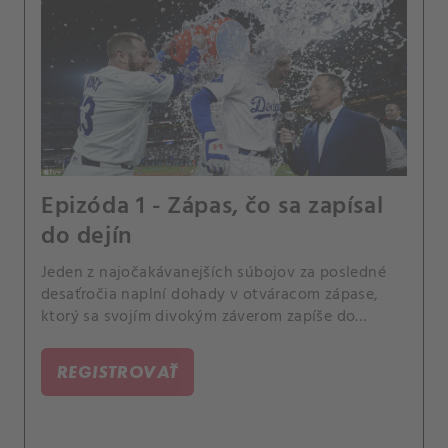
Epizóda 1 - Zápas, čo sa zapísal
do dejín
Jeden z najočakávanejších súbojov za posledné
desaťročia naplní dohady v otváracom zápase,
ktorý sa svojím divokým záverom zapíše do
histórie a fanúšikom vyrazí dych.
REGISTROVAŤ