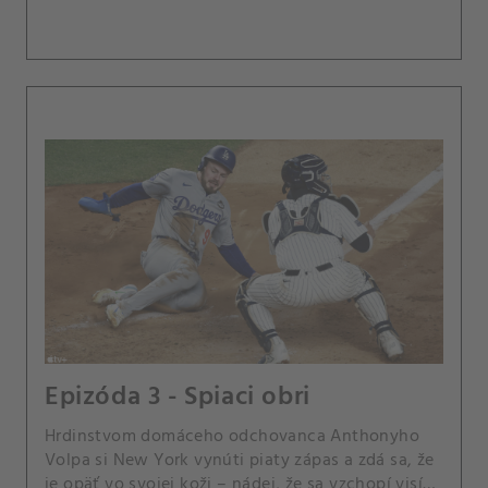
Epizóda 3 - Spiaci obri
Hrdinstvom domáceho odchovanca Anthonyho
Volpa si New York vynúti piaty zápas a zdá sa, že
je opäť vo svojej koži – nádej, že sa vzchopí visí