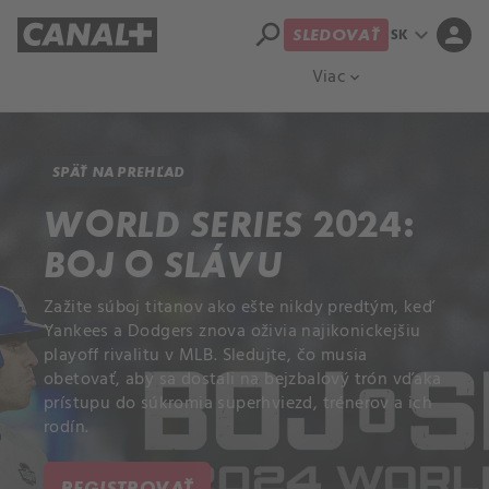
search
expand_more
person
SK
SLEDOVAŤ
Prehľad titulov
Apple TV
Moloch
Viac
expand_more
SPÄŤ NA PREHĽAD
WORLD SERIES 2024:
BOJ O SLÁVU
Zažite súboj titanov ako ešte nikdy predtým, keď
Yankees a Dodgers znova oživia najikonickejšiu
playoff rivalitu v MLB. Sledujte, čo musia
obetovať, aby sa dostali na bejzbalový trón vďaka
prístupu do súkromia superhviezd, trénerov a ich
rodín.
REGISTROVAŤ