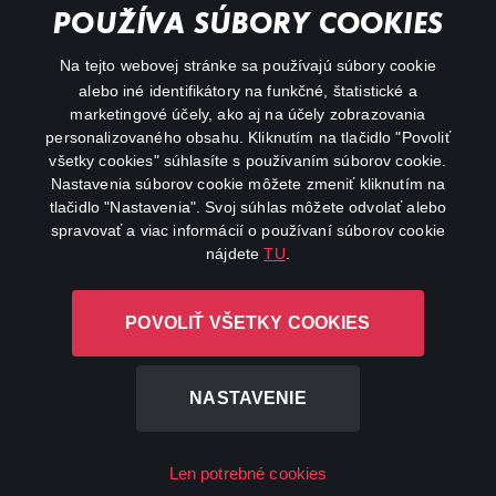
POUŽÍVA SÚBORY COOKIES
FAQ
Na tejto webovej stránke sa používajú súbory cookie
alebo iné identifikátory na funkčné, štatistické a
Môj účet
marketingové účely, ako aj na účely zobrazovania
O aplikácii Canal+
personalizovaného obsahu. Kliknutím na tlačidlo "Povoliť
všetky cookies" súhlasíte s používaním súborov cookie.
Nastavenia súborov cookie môžete zmeniť kliknutím na
tlačidlo "Nastavenia". Svoj súhlas môžete odvolať alebo
spravovať a viac informácií o používaní súborov cookie
nájdete
TU
.
Canal+ Luxembourg S. à r.l. so sídlom Rue Albert Borschette 4,
POVOLIŤ VŠETKY COOKIES
L-1246 Luxembourg R.C.S. Luxembourg: B 87.905
Všetky práva vyhradené
NASTAVENIE
©
2026
Len potrebné cookies