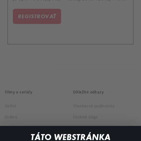
na vlásku.
REGISTROVAŤ
Filmy a seriály
Dôležité odkazy
Akčné
Všeobecné podmienky
Dráma
Osobné údaje
Dokumentárne
TÁTO WEBSTRÁNKA
Animácie