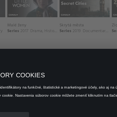
Malé ženy
Skrytá města
Zl
ry
Series
2017
Drama
,
History
Series
2019
Documentary
,
His
Se
BORY COOKIES
FAQ
identifikátory na funkčné, štatistické a marketingové účely, ako aj n
My profile
ov cookie. Nastavenia súborov cookie môžete zmeniť kliknutím na tlač
Important links