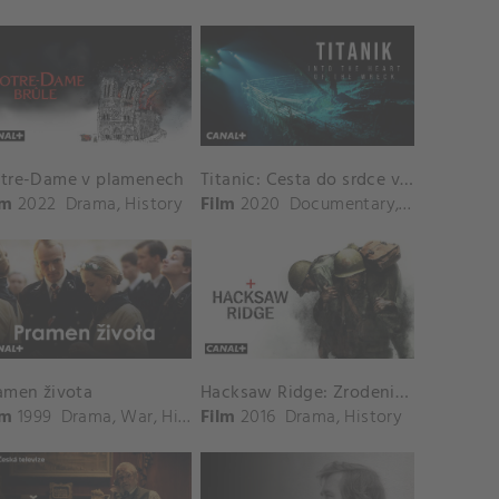
tre-Dame v plamenech
Titanic: Cesta do srdce vraku
lm
2022
Drama
,
History
Film
2020
Documentary
,
History
amen života
Hacksaw Ridge: Zrodenie hrdinu
lm
1999
Drama
,
War
,
History
Film
,
Romance
2016
Drama
,
History