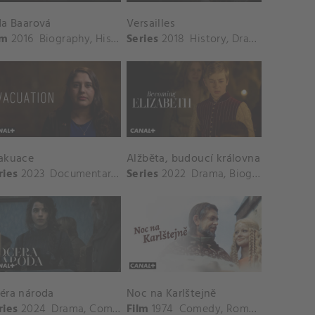
da Baarová
Versailles
lm
2016
Biography
,
History
Series
,
Drama
2018
History
,
Drama
,
Romanc
akuace
Alžběta, budoucí královna
ries
2023
Documentary
,
History
Series
2022
,
War
Drama
,
Biography
,
Histo
éra národa
Noc na Karlštejně
ries
2024
Drama
,
Comedy
Film
,
History
1974
,
Biography
Comedy
,
Romance
,
Romance
,
History