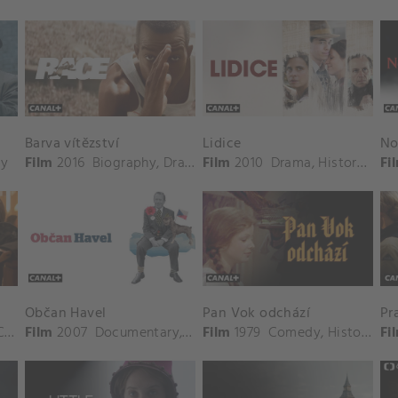
Barva vítězství
Lidice
No
ry
Film
2016
Biography
,
Drama
Film
,
History
2010
Drama
,
History
,
War
Fi
Občan Havel
Pan Vok odchází
Pr
ime
Film
2007
Documentary
,
History
Film
1979
,
Biography
Comedy
,
History
Fi