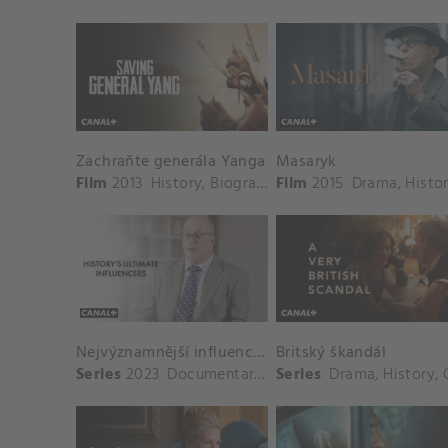
Zachraňte generála Yanga
Masaryk
Film
2013
History
,
Biography
Film
,
Drama
2015
Drama
,
Histo
Nejvýznamnější influenceři historie
Britský škandál
Series
2023
Documentary
,
History
Series
Drama
,
History
,
Cr