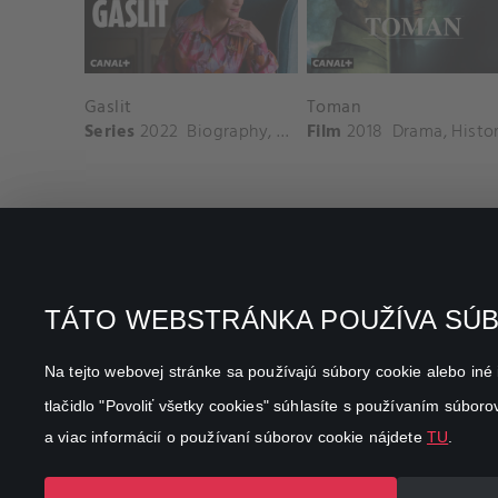
Gaslit
Toman
Series
2022
Biography
,
Drama
Film
,
History
2018
Drama
,
Histo
TÁTO WEBSTRÁNKA POUŽÍVA SÚ
Favourite genres
Terms conditions
Na tejto webovej stránke sa používajú súbory cookie alebo iné 
Drama
Privacy policy
tlačidlo "Povoliť všetky cookies" súhlasíte s používaním súbor
Comedy
a viac informácií o používaní súborov cookie nájdete
TU
.
Documentaries