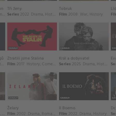
an
Tři ženy
Tobruk
Lí
re
Series
2022
Drama
,
History
Film
2008
War
,
History
Fi
gů
Ztratili jsme Stalina
Král a dobyvatel
Ev
ry
Film
2017
History
,
Comedy
,
Series
Drama
2025
Drama
,
History
Se
Želary
Il Boemo
Dc
,
History
Film
2002
Drama
,
Romance
,
Film
History
2022
,
War
Drama
,
History
Se