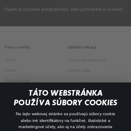
Úspešné zrušenie predplatného Vám potvrdíme e-mailom.
Filmy a seriály
Dôležité odkazy
Akčné
Všeobecné podmienky
Dráma
Osobné údaje
Dokumentárne
Animácie
TÁTO WEBSTRÁNKA
POUŽÍVA SÚBORY COOKIES
FAQ
Na tejto webovej stránke sa používajú súbory cookie
Môj účet
alebo iné identifikátory na funkčné, štatistické a
marketingové účely, ako aj na účely zobrazovania
O aplikácii Canal+