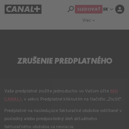
search
expand_more
person
SLEDOVAŤ
SK
Prehľad titulov
Apple TV
Moloch
Viac
expand_more
ZRUŠENIE PREDPLATNÉHO
Vaše predplatné zrušíte jednoducho vo Vašom účte
Môj
CANAL+
. v sekcii Predplatné kliknutím na tlačidlo „Zrušiť“.
Predplatné na nasledujúce fakturačné obdobie odčítané v
posledný alebo predposledný deň aktuálneho
fakturačného obdobia sa nevracia.