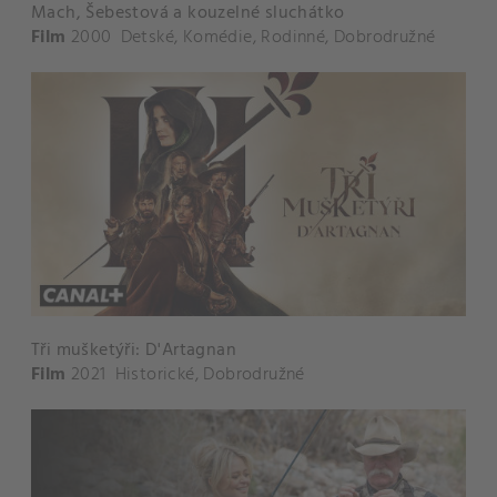
Mach, Šebestová a kouzelné sluchátko
Film
2000
Detské
,
Komédie
,
Rodinné
,
Dobrodružné
Tři mušketýři: D'Artagnan
Film
2021
Historické
,
Dobrodružné