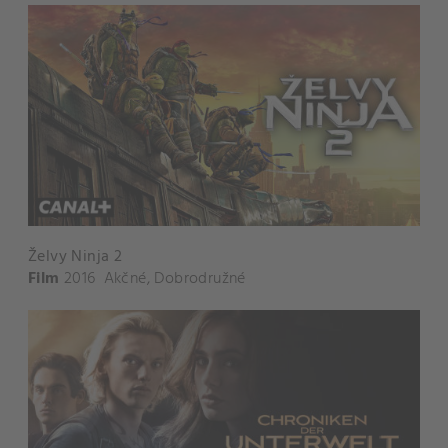
Želvy Ninja 2
Film
2016
Akčné
,
Dobrodružné