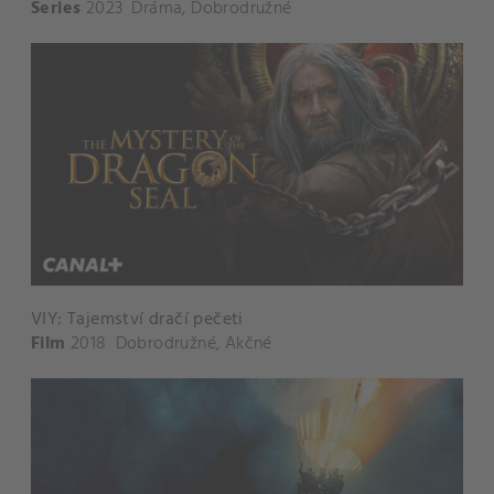
Series
2023
Dráma
,
Dobrodružné
VIY: Tajemství dračí pečeti
Film
2018
Dobrodružné
,
Akčné