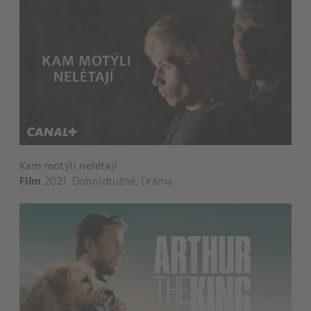
Kam motýli nelétají
Film
2021
Dobrodružné
,
Dráma