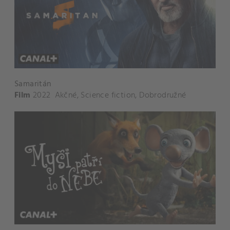
Samaritán
Film
2022
Akčné
,
Science fiction
,
Dobrodružné