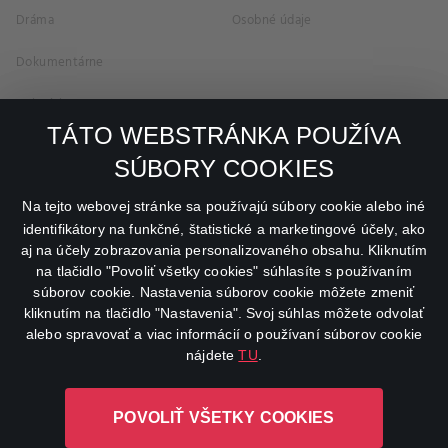
Dráma
Osobné údaje
Dokumentárne
Animácie
TÁTO WEBSTRÁNKA POUŽÍVA
FAQ
SÚBORY COOKIES
Na tejto webovej stránke sa používajú súbory cookie alebo iné
Môj účet
identifikátory na funkčné, štatistické a marketingové účely, ako
aj na účely zobrazovania personalizovaného obsahu. Kliknutím
O aplikácii Canal+
na tlačidlo "Povoliť všetky cookies" súhlasíte s používaním
súborov cookie. Nastavenia súborov cookie môžete zmeniť
kliknutím na tlačidlo "Nastavenia". Svoj súhlas môžete odvolať
alebo spravovať a viac informácií o používaní súborov cookie
nájdete
TU
.
Canal+ Luxembourg S. à r.l. so sídlom Rue Albert Borschette 4,
POVOLIŤ VŠETKY COOKIES
L-1246 Luxembourg R.C.S. Luxembourg: B 87.905