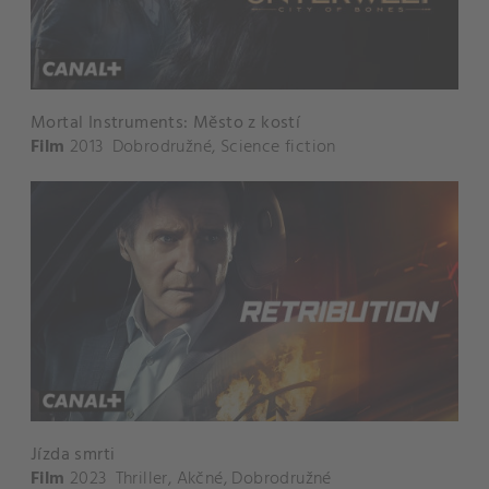
Mortal Instruments: Město z kostí
Film
2013
Dobrodružné
,
Science fiction
Jízda smrti
Film
2023
Thriller
,
Akčné
,
Dobrodružné