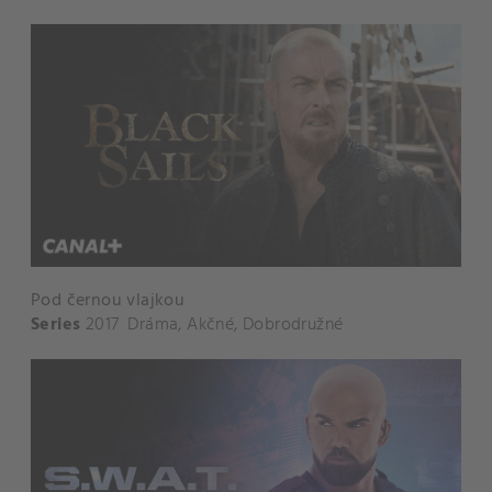
Pod černou vlajkou
Series
2017
Dráma
,
Akčné
,
Dobrodružné