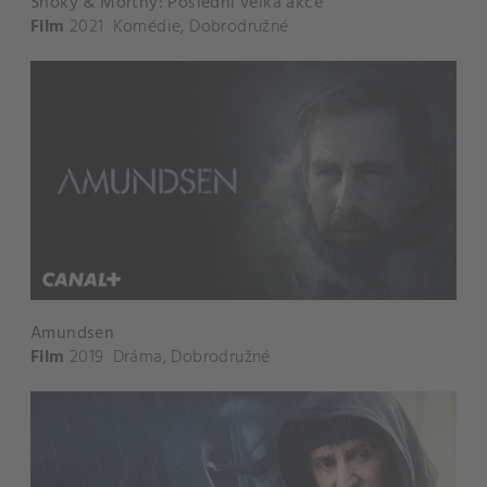
Shoky & Morthy: Poslední velká akce
Film
2021
Komédie
,
Dobrodružné
Amundsen
Film
2019
Dráma
,
Dobrodružné