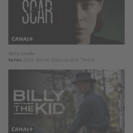
Jazvy osudu
Series
2024
Akčné
,
Dobrodružné
,
Thriller