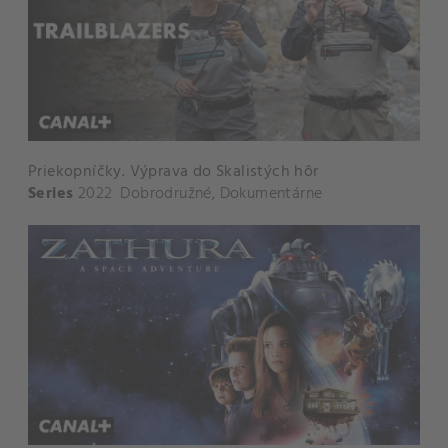
Priekopníčky. Výprava do Skalistých hôr
Series
2022
Dobrodružné
,
Dokumentárne