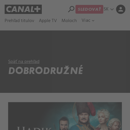
search
SK
expand_more
person
SLEDOVAŤ
Viac
Prehľad titulov
Apple TV
Moloch
expand_more
Späť na prehľad
DOBRODRUŽNÉ