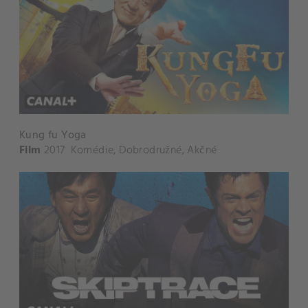
Kung fu Yoga
Film
2017
Komédie
,
Dobrodružné
,
Akčné