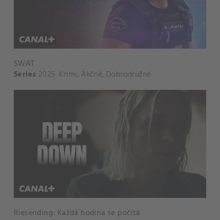
SWAT
Series
2025
Krimi
,
Akčné
,
Dobrodružné
Riesending: Každá hodina se počítá