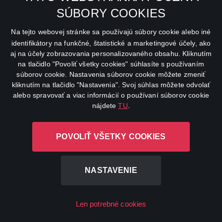
SÚBORY COOKIES
Na tejto webovej stránke sa používajú súbory cookie alebo iné
identifikátory na funkčné, štatistické a marketingové účely, ako
Kung-fu mela
aj na účely zobrazovania personalizovaného obsahu. Kliknutím
Film
2004
Akčné
,
Komédie
na tlačidlo "Povoliť všetky cookies" súhlasíte s používaním
súborov cookie. Nastavenia súborov cookie môžete zmeniť
kliknutím na tlačidlo "Nastavenia". Svoj súhlas môžete odvolať
alebo spravovať a viac informácií o používaní súborov cookie
nájdete
TU
.
POVOLIŤ VŠETKY COOKIES
NASTAVENIE
Chantal
Len potrebné cookies
Series
2023
Krimi
,
Komédie