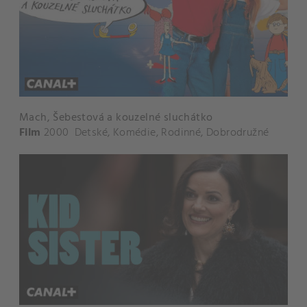
Mach, Šebestová a kouzelné sluchátko
Film
2000
Detské
,
Komédie
,
Rodinné
,
Dobrodružné