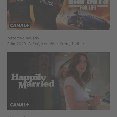
Mizerové navždy
Film
2020
Akčné
,
Komédie
,
Krimi
,
Thriller