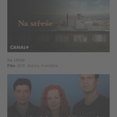
Na střeše
Film
2018
Dráma
,
Komédie