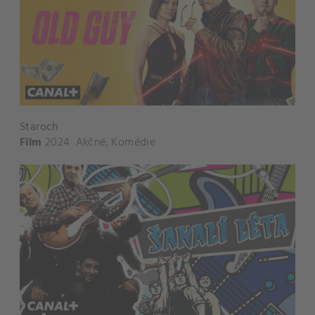
Staroch
Film
2024
Akčné
,
Komédie