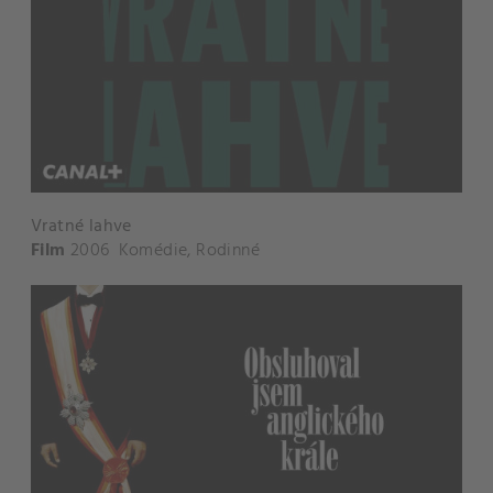
Vratné lahve
Film
2006
Komédie
,
Rodinné