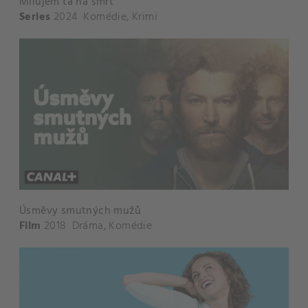
Milujem ťa na smrť
Series
2024
Komédie
,
Krimi
Úsměvy smutných mužů
Film
2018
Dráma
,
Komédie