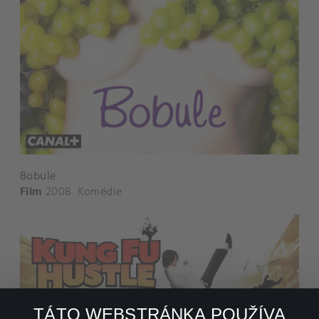
Bobule
Film
2008
Komédie
TÁTO WEBSTRÁNKA POUŽÍVA